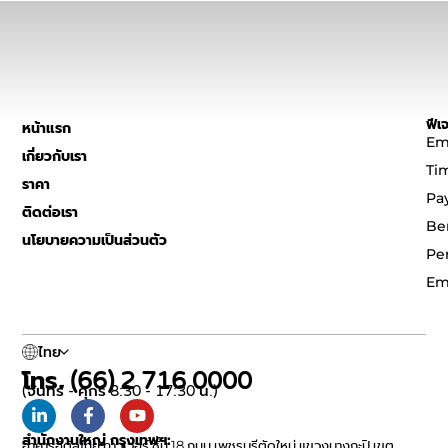
ฟีเจ
หน้าแรก
Em
เกี่ยวกับเรา
Ti
ราคา
Pa
ติดต่อเรา
Be
นโยบายความเป็นส่วนตัว
Pe
Em
ไทย
โทร. (66) 2 716 0000
(จันทร์ - ศุกร์ 8:30 - 17:30 น.)
สำนักงานใหญ่ กรุงเทพฯ:
อาคารอิตัลไทย ทาวเวอร์ ชั้น 18 ถนน เพชรบุรีตัดใหม่ แขวงบางกะปิ เขต