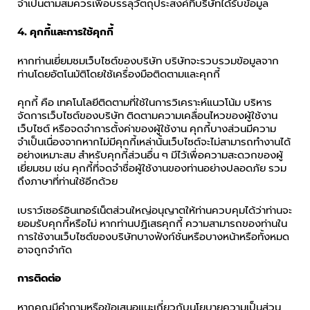
จำเป็นตามสมควรเพื่อบรรลุวัตถุประสงค์ที่บริษัทได้รับข้อมูล
4. คุกกี้และการใช้คุกกี้
หากท่านเยี่ยมชมเว็บไซต์ของบริษัท บริษัทจะรวบรวมข้อมูลจาก
ท่านโดยอัตโนมัติโดยใช้เครื่องมือติดตามและคุกกี้
คุกกี้ คือ เทคโนโลยีติดตามที่ใช้ในการวิเคราะห์แนวโน้ม บริหาร
จัดการเว็บไซต์ของบริษัท ติดตามความเคลื่อนไหวของผู้ใช้งาน
เว็บไซต์ หรือจดจำการตั้งค่าของผู้ใช้งาน คุกกี้บางส่วนมีความ
จำเป็นเนื่องจากหากไม่มีคุกกี้เหล่านั้นเว็บไซต์จะไม่สามารถทำงานได้
อย่างเหมาะสม สำหรับคุกกี้ส่วนอื่น ๆ มีไว้เพื่อความสะดวกของผู้
เยี่ยมชม เช่น คุกกี้ที่จดจำชื่อผู้ใช้งานของท่านอย่างปลอดภัย รวม
ถึงภาษาที่ท่านใช้อีกด้วย
เบราว์เซอร์อินเทอร์เน็ตส่วนใหญ่อนุญาตให้ท่านควบคุมได้ว่าท่านจะ
ยอมรับคุกกี้หรือไม่ หากท่านปฏิเสธคุกกี้ ความสามารถของท่านใน
การใช้งานเว็บไซต์ของบริษัทบางฟังก์ชั่นหรือบางหน้าหรือทั้งหมด
อาจถูกจำกัด
การติดต่อ
หากคุณมีคำถามหรือข้อเสนอแนะเกี่ยวกับนโยบายความเป็นส่วน