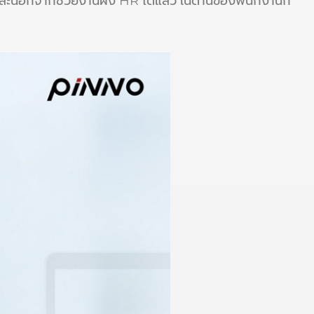
ละนอกจากช่วยงานฝั่ง HR ได้แล้ว ในด้านของพนักงานก็