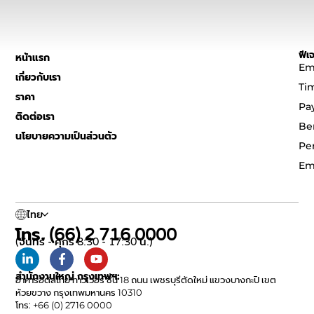
ฟีเจ
หน้าแรก
Em
เกี่ยวกับเรา
Ti
ราคา
Pa
ติดต่อเรา
Be
นโยบายความเป็นส่วนตัว
Pe
Em
ไทย
โทร. (66) 2 716 0000
(จันทร์ - ศุกร์ 8:30 - 17:30 น.)
สำนักงานใหญ่ กรุงเทพฯ:
อาคารอิตัลไทย ทาวเวอร์ ชั้น 18 ถนน เพชรบุรีตัดใหม่ แขวงบางกะปิ เขต
ห้วยขวาง กรุงเทพมหานคร 10310
โทร: +66 (0) 2716 0000