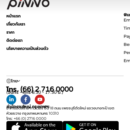
ฟีเจ
หน้าแรก
Em
เกี่ยวกับเรา
Ti
ราคา
Pa
ติดต่อเรา
Be
นโยบายความเป็นส่วนตัว
Pe
Em
ไทย
โทร. (66) 2 716 0000
(จันทร์ - ศุกร์ 8:30 - 17:30 น.)
สำนักงานใหญ่ กรุงเทพฯ:
อาคารอิตัลไทย ทาวเวอร์ ชั้น 18 ถนน เพชรบุรีตัดใหม่ แขวงบางกะปิ เขต
ห้วยขวาง กรุงเทพมหานคร 10310
โทร: +66 (0) 2716 0000