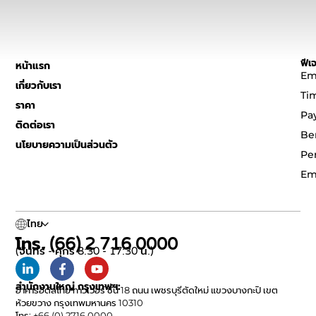
ฟีเจ
หน้าแรก
Em
เกี่ยวกับเรา
Ti
ราคา
Pa
ติดต่อเรา
Be
นโยบายความเป็นส่วนตัว
Pe
Em
ไทย
โทร. (66) 2 716 0000
(จันทร์ - ศุกร์ 8:30 - 17:30 น.)
สำนักงานใหญ่ กรุงเทพฯ:
อาคารอิตัลไทย ทาวเวอร์ ชั้น 18 ถนน เพชรบุรีตัดใหม่ แขวงบางกะปิ เขต
ห้วยขวาง กรุงเทพมหานคร 10310
โทร: +66 (0) 2716 0000