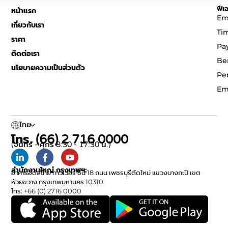
ฟีเจ
หน้าแรก
Em
เกี่ยวกับเรา
Ti
ราคา
Pa
ติดต่อเรา
Be
นโยบายความเป็นส่วนตัว
Pe
Em
ไทย
โทร. (66) 2 716 0000
(จันทร์ - ศุกร์ 8:30 - 17:30 น.)
สำนักงานใหญ่ กรุงเทพฯ:
อาคารอิตัลไทย ทาวเวอร์ ชั้น 18 ถนน เพชรบุรีตัดใหม่ แขวงบางกะปิ เขต
ห้วยขวาง กรุงเทพมหานคร 10310
โทร: +66 (0) 2716 0000