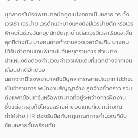
บุคลากรในโรงพยาบาลมักถูกแบ่งออกเป็นหลายเวร ทั้ง
เวรเช้า เวรบ่าย เวรดึกและบางแห่งยังมีเวรบ่ายดึกหรือเวร
พิเศษในช่วงวันหยุดนักขัตฤกษ์ แต่ละเวรมีเวลาเริ่มและสิ้น
สุดที่ต่างกัน บางคนอาจทำงานล่วงเวลาข้ามคืน บางคน
ได้รับค่าตอบแทนพิเศษในวันหยุดราชการ ส่วนบาง
ตำแหน่งยังต้องคำนวณค่าเวรเพิ่มเติมที่แตกต่างจากเงิน
เดือนปกติอีกด้วย
นอกจากนี้โรงพยาบาลยังมีบุคลากรหลายประเภท ไม่ว่าจะ
เป็นข้าราชการ พนักงานสัญญาจ้าง ลูกจ้างชั่วคราว รวม
ถึงแพทย์อินเทิร์นหรือพยาบาลที่อยู่ระหว่างการฝึกงาน
ซึ่งแต่ละกลุ่มก็มีโครงสร้างค่าตอบแทนที่แตกต่างกัน
ทำให้ฝ่าย HR ต้องรับมือกับกฎเกณฑ์การคำนวณที่ซับ
ซ้อนหลายชั้นพร้อมกัน