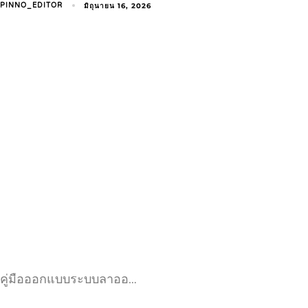
มิถุนายน 16, 2026
PINNO_EDITOR
คู่มือออกแบบระบบลาออ…