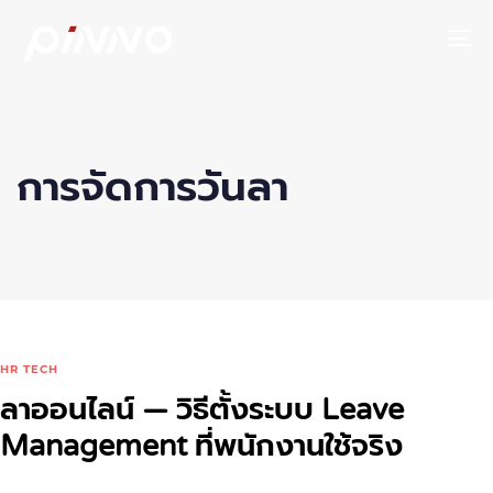
To
การจัดการวันลา
HR TECH
ลาออนไลน์ — วิธีตั้งระบบ Leave
Management ที่พนักงานใช้จริง