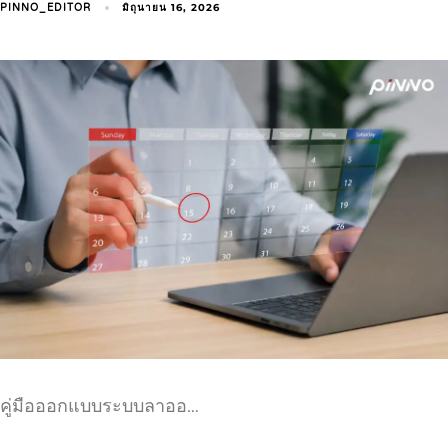
มิถุนายน 16, 2026
PINNO_EDITOR
คู่มือออกแบบระบบลาออ…