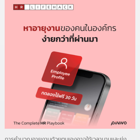
การคำนวณอายุงานด้วยตนเองอาจใช้เวลานานและยุ่ง