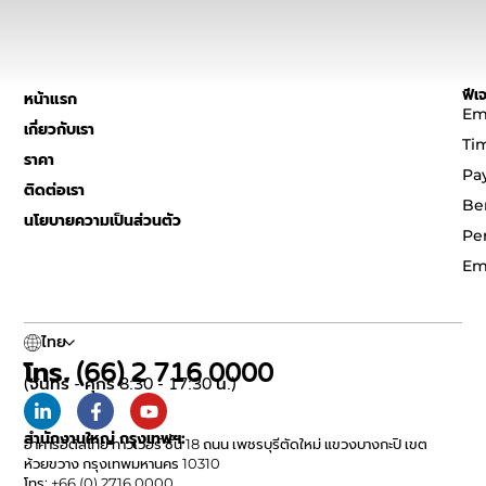
ฟีเจ
หน้าแรก
Em
เกี่ยวกับเรา
Ti
ราคา
Pa
ติดต่อเรา
Be
นโยบายความเป็นส่วนตัว
Pe
Em
ไทย
โทร. (66) 2 716 0000
(จันทร์ - ศุกร์ 8:30 - 17:30 น.)
สำนักงานใหญ่ กรุงเทพฯ:
อาคารอิตัลไทย ทาวเวอร์ ชั้น 18 ถนน เพชรบุรีตัดใหม่ แขวงบางกะปิ เขต
ห้วยขวาง กรุงเทพมหานคร 10310
โทร: +66 (0) 2716 0000