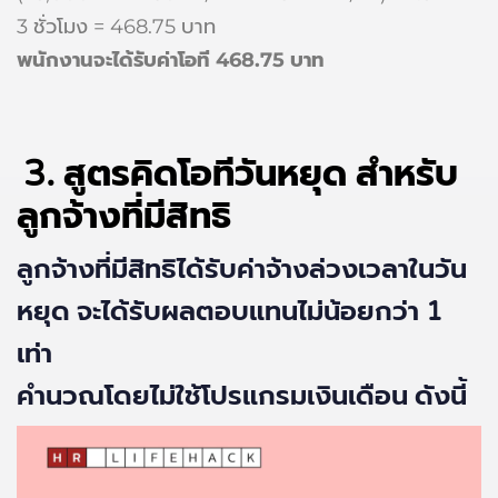
3 ชั่วโมง = 468.75 บาท
พนักงานจะได้รับค่าโอที 468.75 บาท
3. สูตรคิดโอทีวันหยุด สำหรับ
ลูกจ้างที่มีสิทธิ
ลูกจ้างที่มีสิทธิได้รับค่าจ้างล่วงเวลาในวัน
หยุด จะได้รับผลตอบแทนไม่น้อยกว่า 1
เท่า
คำนวณโดยไม่ใช้โปรแกรมเงินเดือน ดังนี้