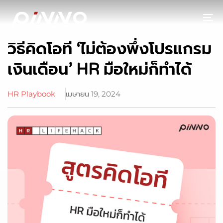
To
วิธีคิดโอที ‘ไม่ต้องพึ่งโปรแกรม
เงินเดือน’ HR มือใหม่ก็ทำได้
HR Playbook
เมษายน 19, 2024