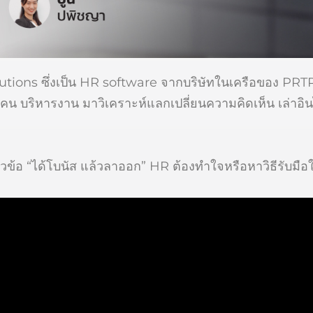
ons ซึ่งเป็น HR software จากบริษัทในเครือของ PRTR G
คน บริหารงาน มาวิเคราะห์แลกเปลี่ยนความคิดเห็น เล่าอินไ
ข้อ “ได้โบนัส แล้วลาออก” HR ต้องทำใจหรือหาวิธีรับมือให้